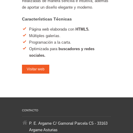
Realizadas de manera sencilla e intuitiva, además
de aportar un diseño elegante y moderno.
Características Técnicas
Página web elaborada con
HTML5.
Múltiples galerías.
Programación a la carta.
Optimizada para
buscadores y redes
sociales.
Visitar web
CONTACTO
P. E. Argame C/ Gamonal Parcela C5 - 33163
Argame Asturias